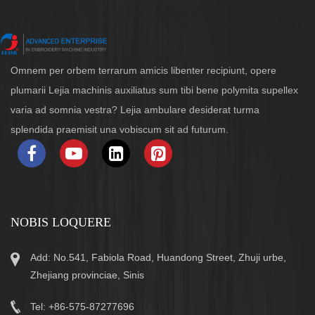
Omnem per orbem terrarum amicis libenter recipiunt, opere
plumarii Lejia machinis auxiliatus sum tibi bene polymita supellex
varia ad somnia vestra? Lejia ambulare desiderat turma
splendida praemisit una vobiscum sit ad futurum.
NOBIS LOQUERE
Add: No.541, Fabiola Road, Huandong Street, Zhuji urbe,
Zhejiang provinciae, Sinis
Tel: +86-575-87277696