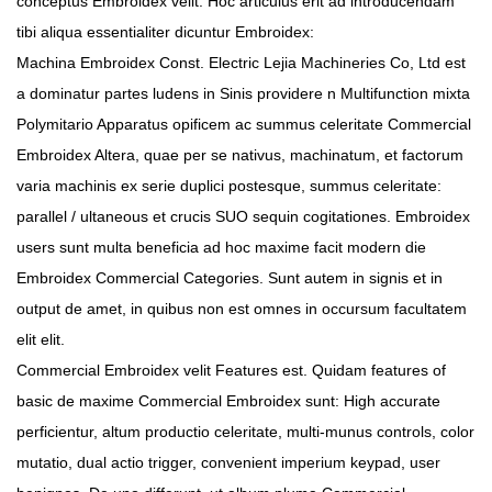
conceptus Embroidex velit. Hoc articulus erit ad introducendam
tibi aliqua essentialiter dicuntur Embroidex:
Machina Embroidex Const. Electric Lejia Machineries Co, Ltd est
a dominatur partes ludens in Sinis providere n Multifunction mixta
Polymitario Apparatus opificem ac summus celeritate Commercial
Embroidex Altera, quae per se nativus, machinatum, et factorum
varia machinis ex serie duplici postesque, summus celeritate:
parallel / ultaneous et crucis SUO sequin cogitationes. Embroidex
users sunt multa beneficia ad hoc maxime facit modern die
Embroidex Commercial Categories. Sunt autem in signis et in
output de amet, in quibus non est omnes in occursum facultatem
elit elit.
Commercial Embroidex velit Features est. Quidam features of
basic de maxime Commercial Embroidex sunt: ​​High accurate
perficientur, altum productio celeritate, multi-munus controls, color
mutatio, dual actio trigger, convenient imperium keypad, user