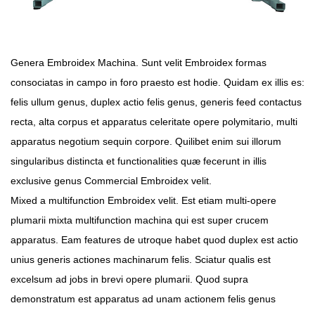
Genera Embroidex Machina. Sunt velit Embroidex formas
consociatas in campo in foro praesto est hodie. Quidam ex illis es:
felis ullum genus, duplex actio felis genus, generis feed contactus
recta, alta corpus et apparatus celeritate opere polymitario, multi
apparatus negotium sequin corpore. Quilibet enim sui illorum
singularibus distincta et functionalities quæ fecerunt in illis
exclusive genus Commercial Embroidex velit.
Mixed a multifunction Embroidex velit. Est etiam multi-opere
plumarii mixta multifunction machina qui est super crucem
apparatus. Eam features de utroque habet quod duplex est actio
unius generis actiones machinarum felis. Sciatur qualis est
excelsum ad jobs in brevi opere plumarii. Quod supra
demonstratum est apparatus ad unam actionem felis genus