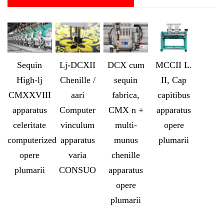
Sequin
Lj-DCXII
DCX cum
MCCII L.
High-lj
Chenille /
sequin
II, Cap
CMXXVIII
aari
fabrica,
capitibus
apparatus
Computer
CMX n +
apparatus
celeritate
vinculum
multi-
opere
computerized
apparatus
munus
plumarii
opere
varia
chenille
plumarii
CONSUO
apparatus
opere
plumarii