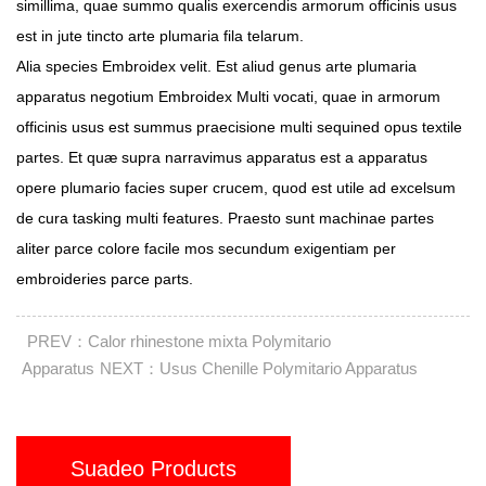
simillima, quae summo qualis exercendis armorum officinis usus
est in jute tincto arte plumaria fila telarum.
Alia species Embroidex velit. Est aliud genus arte plumaria
apparatus negotium Embroidex Multi vocati, quae in armorum
officinis usus est summus praecisione multi sequined opus textile
partes. Et quæ supra narravimus apparatus est a apparatus
opere plumario facies super crucem, quod est utile ad excelsum
de cura tasking multi features. Praesto sunt machinae partes
aliter parce colore facile mos secundum exigentiam per
embroideries parce parts.
PREV：Calor rhinestone mixta Polymitario
Apparatus
NEXT：Usus Chenille Polymitario Apparatus
Suadeo Products