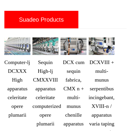
Suadeo Products
Computer-lj
Sequin
DCX cum
DCXVIII +
DCXXX
High-lj
sequin
multi-
High
CMXXVIII
fabrica,
munus
apparatus
apparatus
CMX n +
serpentibus
celeritate
celeritate
multi-
incingebant,
opere
computerized
munus
XVIII-n /
plumarii
opere
chenille
apparatus
plumarii
apparatus
varia taping