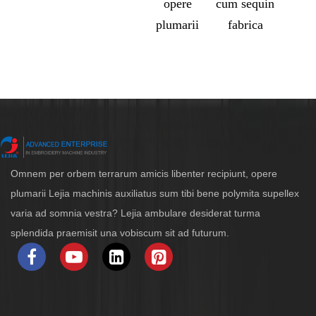
opere
cum sequin
plumarii
fabrica
Omnem per orbem terrarum amicis libenter recipiunt, opere
plumarii Lejia machinis auxiliatus sum tibi bene polymita supellex
varia ad somnia vestra? Lejia ambulare desiderat turma
splendida praemisit una vobiscum sit ad futurum.