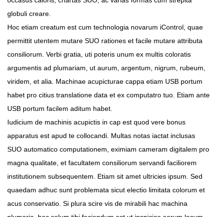
occasus caloris, chartas SUO, ac varias formas cum strepita
globuli creare.
Hoc etiam creatum est cum technologia novarum iControl, quae
permittit utentem mutare SUO rationes et facile mutare attributa
consiliorum. Verbi gratia, uti poteris unum ex multis coloratis
argumentis ad plumariam, ut aurum, argentum, nigrum, rubeum,
viridem, et alia. Machinae acupicturae cappa etiam USB portum
habet pro citius translatione data et ex computatro tuo. Etiam ante
USB portum facilem aditum habet.
Iudicium de machinis acupictis in cap est quod vere bonus
apparatus est apud te collocandi. Multas notas iactat inclusas
SUO automatico computationem, eximiam cameram digitalem pro
magna qualitate, et facultatem consiliorum servandi faciliorem
institutionem subsequentem. Etiam sit amet ultricies ipsum. Sed
quaedam adhuc sunt problemata sicut electio limitata colorum et
acus conservatio. Si plura scire vis de mirabili hac machina