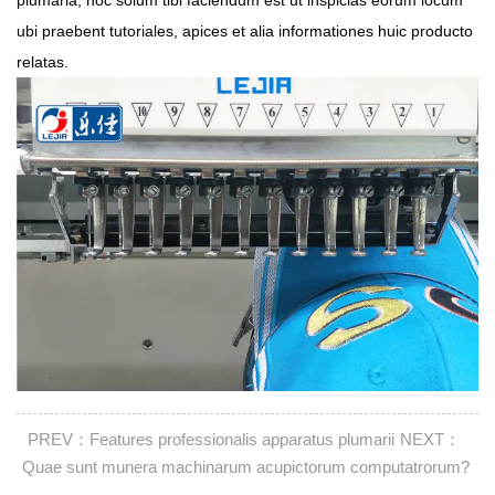
plumaria, hoc solum tibi faciendum est ut inspicias eorum locum
ubi praebent tutoriales, apices et alia informationes huic producto
relatas.
PREV：Features professionalis apparatus plumarii
NEXT：
Quae sunt munera machinarum acupictorum computatrorum?