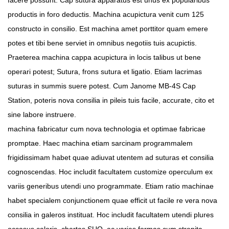
facere possunt. Cap sutura apparatus est unus ex popularibus
productis in foro deductis. Machina acupictura venit cum 125
constructo in consilio. Est machina amet porttitor quam emere
potes et tibi bene serviet in omnibus negotiis tuis acupictis.
Praeterea machina cappa acupictura in locis talibus ut bene
operari potest; Sutura, frons sutura et ligatio. Etiam lacrimas
suturas in summis suere potest. Cum Janome MB-4S Cap
Station, poteris nova consilia in pileis tuis facile, accurate, cito et
sine labore instruere.
machina fabricatur cum nova technologia et optimae fabricae
promptae. Haec machina etiam sarcinam programmalem
frigidissimam habet quae adiuvat utentem ad suturas et consilia
cognoscendas. Hoc includit facultatem customize operculum ex
variis generibus utendi uno programmate. Etiam ratio machinae
habet specialem conjunctionem quae efficit ut facile re vera nova
consilia in galeros instituat. Hoc includit facultatem utendi plures